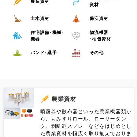
農業資材
資材
土木資材
保安資材
住宅設備･機械･
物流機器
機器
･梱包資材
バンド･継手
その他
農業資材
噴霧器や散布器といった農業機器類か
ら、もみすりロール、ローリータン
ク、剥離剤スプレーなどをはじめとし
た農業資材を幅広く取り揃えておりま