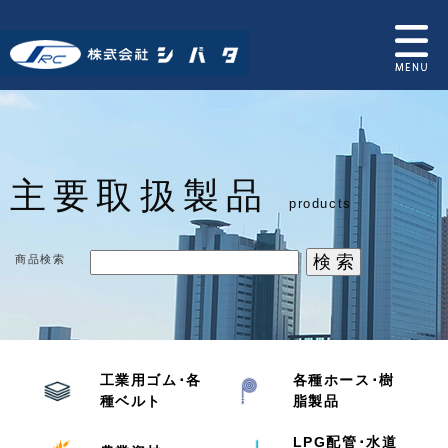
主要取扱製品
products
商品検索
工業用ゴム･各
各種ホース･樹
種ベルト
脂製品
LPG配管･水道