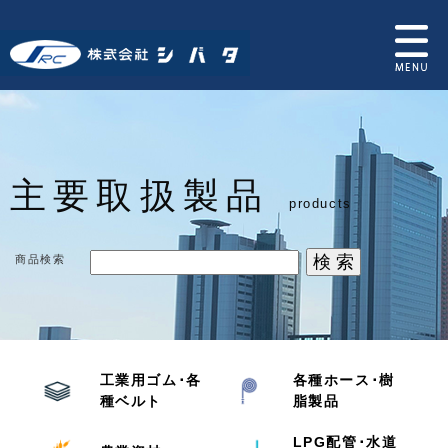
主要取扱製品
products
商品検索
工業用ゴム･各
各種ホース･樹
種ベルト
脂製品
LPG配管･水道