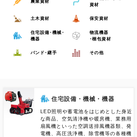
農業資材
資材
土木資材
保安資材
住宅設備･機械･
物流機器
機器
･梱包資材
バンド･継手
その他
住宅設備・機械・機器
LED照明や蓄電池をはじめとした身近
な商品、空気清浄機や暖房機、業務用
扇風機といった空調送排風機器類、発
電機、高圧洗浄機、除雪機等の各種機